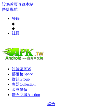
設為首頁
收藏本站
快捷導航
登錄
◆
◆
註冊
討論區
BBS
部落格
Space
群組
Group
專題
Collection
金豆儲值
鑽石商城
Auction
綜合