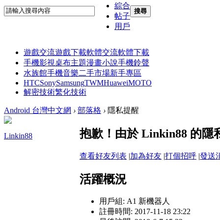
綜合
搜尋
帖子
用戶
遊戲交流
遊戲下載
軟體交流
軟體下載
手機影視
桌布主題
漫畫小說
手機鈴聲
水族館
手機音樂
二手市場
新手專區
HTC
Sony
Samsung
TWM
Huawei
MOTO
解密技術
繁化技術
Android 台灣中文網
›
部落格
›
隱私提醒
抱歉！由於 Linkin88
Linkin88
查看好友列表
|
加為好友
|
打個招呼
|
發送
活躍概況
用戶組:
A1 新機器人
註冊時間: 2017-11-18 23:22