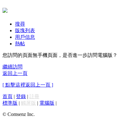
搜尋
版塊列表
用戶信息
熱帖
您訪問的頁面無手機頁面，是否進一步訪問電腦版？
繼續訪問
返回上一頁
[ 點擊這裡返回上一頁 ]
首頁
|
登錄
|
註冊
標準版
|
觸屏版
|
電腦版
|
© Comsenz Inc.