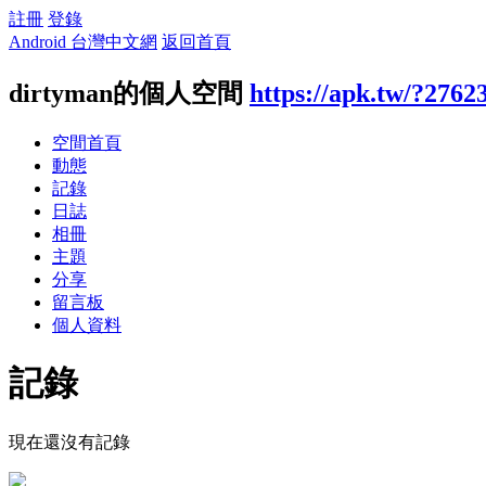
註冊
登錄
Android 台灣中文網
返回首頁
dirtyman的個人空間
https://apk.tw/?2762
空間首頁
動態
記錄
日誌
相冊
主題
分享
留言板
個人資料
記錄
現在還沒有記錄