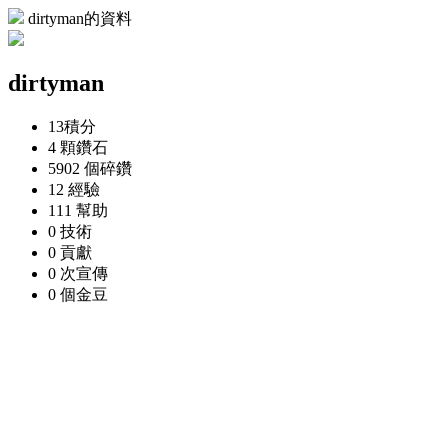
dirtyman的資料
dirtyman
13
積分
4 顆
鑽石
5902 個
碎鑽
12
經驗
111
幫助
0
技術
0
貢獻
0 次
宣傳
0 個
金豆