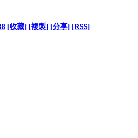
38
[收藏]
[複製]
[分享]
[RSS]