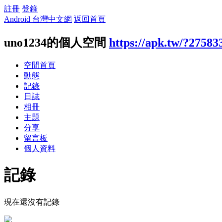
註冊
登錄
Android 台灣中文網
返回首頁
uno1234的個人空間
https://apk.tw/?27583
空間首頁
動態
記錄
日誌
相冊
主題
分享
留言板
個人資料
記錄
現在還沒有記錄