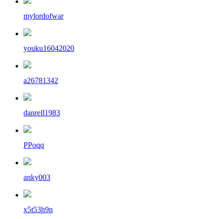
mylordofwar
youku16042020
a26781342
danrell1983
PPoqq
anky003
x5t53h9n