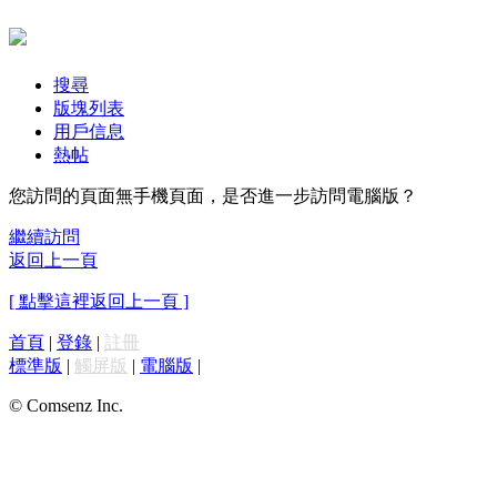
搜尋
版塊列表
用戶信息
熱帖
您訪問的頁面無手機頁面，是否進一步訪問電腦版？
繼續訪問
返回上一頁
[ 點擊這裡返回上一頁 ]
首頁
|
登錄
|
註冊
標準版
|
觸屏版
|
電腦版
|
© Comsenz Inc.