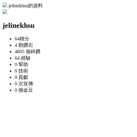
jelinekhsu的資料
jelinekhsu
64
積分
4 顆
鑽石
4805 個
碎鑽
64
經驗
0
幫助
0
技術
0
貢獻
0 次
宣傳
0 個
金豆