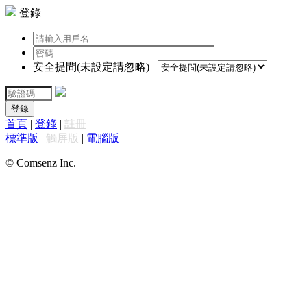
登錄
安全提問(未設定請忽略)
登錄
首頁
|
登錄
|
註冊
標準版
|
觸屏版
|
電腦版
|
© Comsenz Inc.