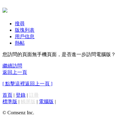
搜尋
版塊列表
用戶信息
熱帖
您訪問的頁面無手機頁面，是否進一步訪問電腦版？
繼續訪問
返回上一頁
[ 點擊這裡返回上一頁 ]
首頁
|
登錄
|
註冊
標準版
|
觸屏版
|
電腦版
|
© Comsenz Inc.