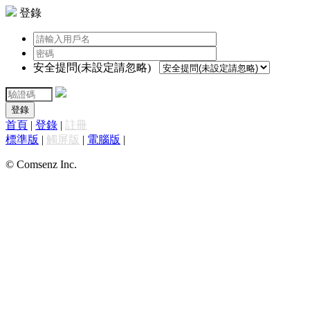
登錄
安全提問(未設定請忽略)
登錄
首頁
|
登錄
|
註冊
標準版
|
觸屏版
|
電腦版
|
© Comsenz Inc.