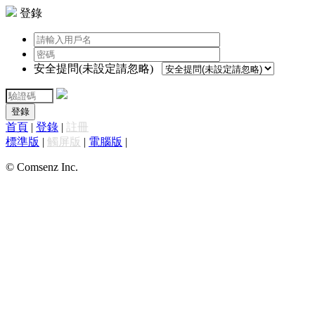
登錄
安全提問(未設定請忽略)
登錄
首頁
|
登錄
|
註冊
標準版
|
觸屏版
|
電腦版
|
© Comsenz Inc.