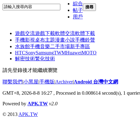
綜合
搜尋
帖子
用戶
遊戲交流
遊戲下載
軟體交流
軟體下載
手機影視
桌布主題
漫畫小說
手機鈴聲
水族館
手機音樂
二手市場
新手專區
HTC
Sony
Samsung
TWM
Huawei
MOTO
解密技術
繁化技術
請先登錄後才能繼續瀏覽
聯繫我們
|
小黑屋
|
手機版
|
Archiver
|
Android 台灣中文網
GMT+8, 2026-8-8 16:27
, Processed in 0.008614 second(s), 1 quer
Powered by
APK.TW
v2.0
© 2013
APK.TW