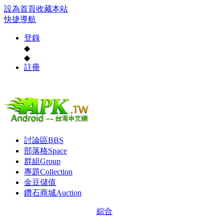
設為首頁
收藏本站
快捷導航
登錄
◆
◆
註冊
討論區
BBS
部落格
Space
群組
Group
專題
Collection
金豆儲值
鑽石商城
Auction
綜合