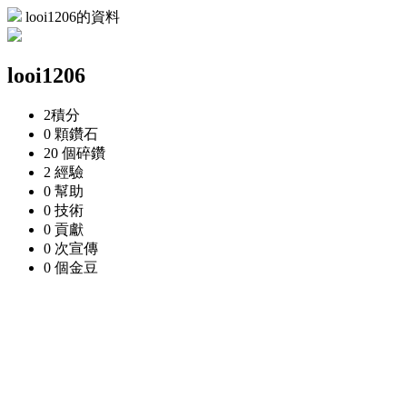
looi1206的資料
looi1206
2
積分
0 顆
鑽石
20 個
碎鑽
2
經驗
0
幫助
0
技術
0
貢獻
0 次
宣傳
0 個
金豆