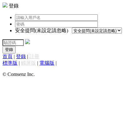
登錄
安全提問(未設定請忽略)
登錄
首頁
|
登錄
|
註冊
標準版
|
觸屏版
|
電腦版
|
© Comsenz Inc.