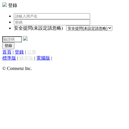
登錄
安全提問(未設定請忽略)
登錄
首頁
|
登錄
|
註冊
標準版
|
觸屏版
|
電腦版
|
© Comsenz Inc.