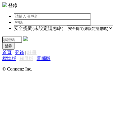
登錄
安全提問(未設定請忽略)
登錄
首頁
|
登錄
|
註冊
標準版
|
觸屏版
|
電腦版
|
© Comsenz Inc.