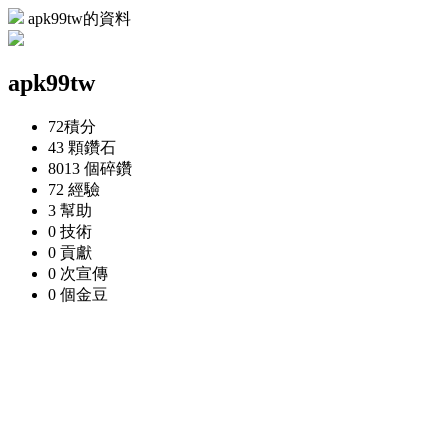
apk99tw的資料
apk99tw
72
積分
43 顆
鑽石
8013 個
碎鑽
72
經驗
3
幫助
0
技術
0
貢獻
0 次
宣傳
0 個
金豆