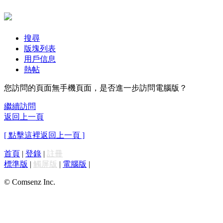
搜尋
版塊列表
用戶信息
熱帖
您訪問的頁面無手機頁面，是否進一步訪問電腦版？
繼續訪問
返回上一頁
[ 點擊這裡返回上一頁 ]
首頁
|
登錄
|
註冊
標準版
|
觸屏版
|
電腦版
|
© Comsenz Inc.