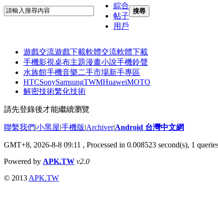
綜合
搜尋
帖子
用戶
遊戲交流
遊戲下載
軟體交流
軟體下載
手機影視
桌布主題
漫畫小說
手機鈴聲
水族館
手機音樂
二手市場
新手專區
HTC
Sony
Samsung
TWM
Huawei
MOTO
解密技術
繁化技術
請先登錄後才能繼續瀏覽
聯繫我們
|
小黑屋
|
手機版
|
Archiver
|
Android 台灣中文網
GMT+8, 2026-8-8 09:11
, Processed in 0.008523 second(s), 1 queri
Powered by
APK.TW
v2.0
© 2013
APK.TW