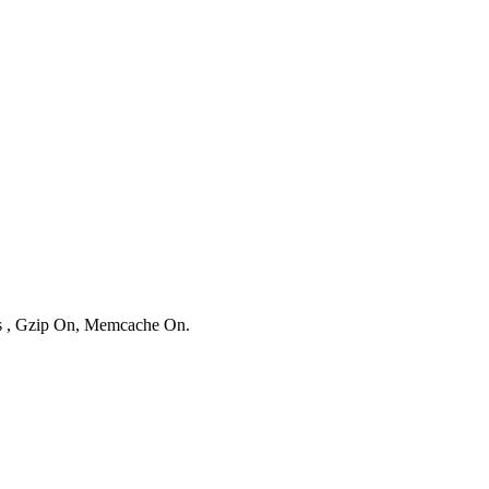
es , Gzip On, Memcache On.