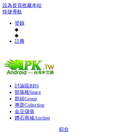
設為首頁
收藏本站
快捷導航
登錄
◆
◆
註冊
討論區
BBS
部落格
Space
群組
Group
專題
Collection
金豆儲值
鑽石商城
Auction
綜合