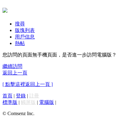
搜尋
版塊列表
用戶信息
熱帖
您訪問的頁面無手機頁面，是否進一步訪問電腦版？
繼續訪問
返回上一頁
[ 點擊這裡返回上一頁 ]
首頁
|
登錄
|
註冊
標準版
|
觸屏版
|
電腦版
|
© Comsenz Inc.