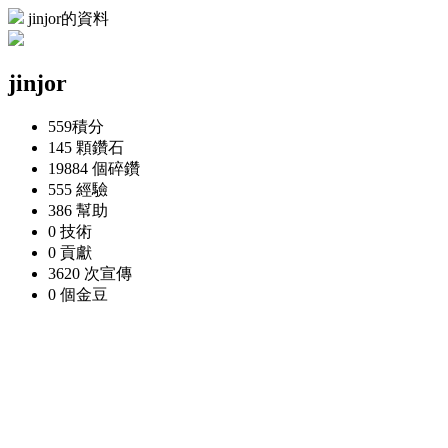
jinjor的資料
jinjor
559
積分
145 顆
鑽石
19884 個
碎鑽
555
經驗
386
幫助
0
技術
0
貢獻
3620 次
宣傳
0 個
金豆