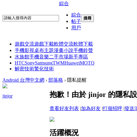
綜合
綜合
搜尋
帖子
用戶
遊戲交流
遊戲下載
軟體交流
軟體下載
手機影視
桌布主題
漫畫小說
手機鈴聲
水族館
手機音樂
二手市場
新手專區
HTC
Sony
Samsung
TWM
Huawei
MOTO
解密技術
繁化技術
Android 台灣中文網
›
部落格
›
隱私提醒
抱歉！由於 jinjor 的
jinjor
查看好友列表
|
加為好友
|
打個招呼
|
發送
活躍概況