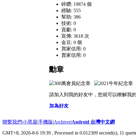
碎鑽: 19874 個
經驗: 555
幫助: 386
技術: 0
貢獻: 0
宣傳: 3618 次
金豆: 0 個
買家信用: 0
賣家信用: 0
勳章
請加入到我的好友中，您就可以瞭解我
加為好友
聯繫我們
|
小黑屋
|
手機版
|
Archiver
|
Android 台灣中文網
GMT+8, 2026-8-6 19:39
, Processed in 0.012309 second(s), 11 que