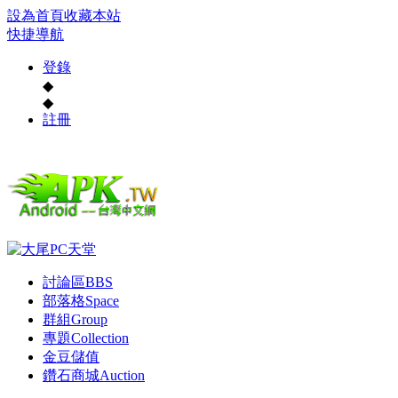
設為首頁
收藏本站
快捷導航
登錄
◆
◆
註冊
討論區
BBS
部落格
Space
群組
Group
專題
Collection
金豆儲值
鑽石商城
Auction