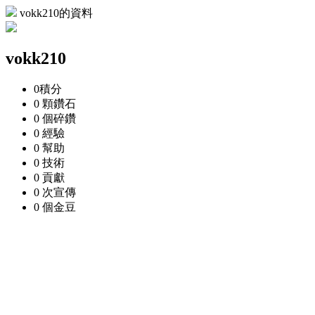
vokk210的資料
vokk210
0
積分
0 顆
鑽石
0 個
碎鑽
0
經驗
0
幫助
0
技術
0
貢獻
0 次
宣傳
0 個
金豆