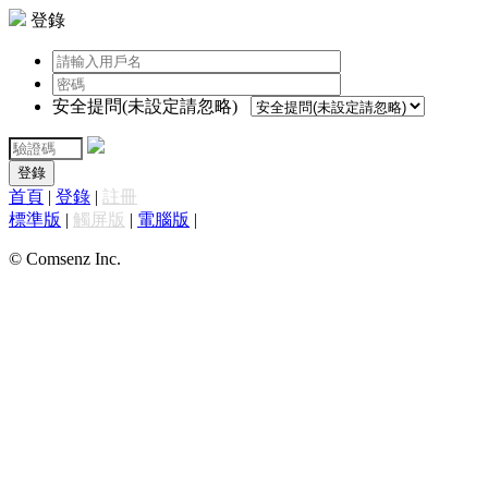
登錄
安全提問(未設定請忽略)
登錄
首頁
|
登錄
|
註冊
標準版
|
觸屏版
|
電腦版
|
© Comsenz Inc.