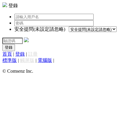
登錄
安全提問(未設定請忽略)
登錄
首頁
|
登錄
|
註冊
標準版
|
觸屏版
|
電腦版
|
© Comsenz Inc.