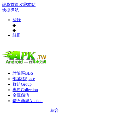
設為首頁
收藏本站
快捷導航
登錄
◆
◆
註冊
討論區
BBS
部落格
Space
群組
Group
專題
Collection
金豆儲值
鑽石商城
Auction
綜合