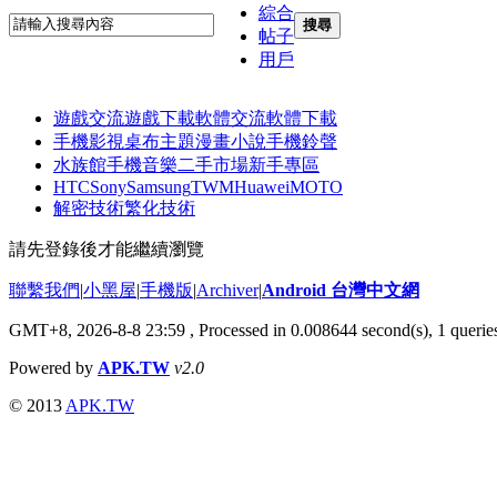
綜合
搜尋
帖子
用戶
遊戲交流
遊戲下載
軟體交流
軟體下載
手機影視
桌布主題
漫畫小說
手機鈴聲
水族館
手機音樂
二手市場
新手專區
HTC
Sony
Samsung
TWM
Huawei
MOTO
解密技術
繁化技術
請先登錄後才能繼續瀏覽
聯繫我們
|
小黑屋
|
手機版
|
Archiver
|
Android 台灣中文網
GMT+8, 2026-8-8 23:59
, Processed in 0.008644 second(s), 1 quer
Powered by
APK.TW
v2.0
© 2013
APK.TW