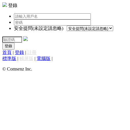
登錄
安全提問(未設定請忽略)
登錄
首頁
|
登錄
|
註冊
標準版
|
觸屏版
|
電腦版
|
© Comsenz Inc.