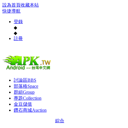
設為首頁
收藏本站
快捷導航
登錄
◆
◆
註冊
討論區
BBS
部落格
Space
群組
Group
專題
Collection
金豆儲值
鑽石商城
Auction
綜合