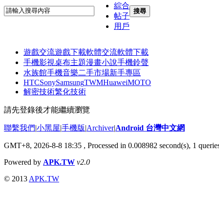
綜合
搜尋
帖子
用戶
遊戲交流
遊戲下載
軟體交流
軟體下載
手機影視
桌布主題
漫畫小說
手機鈴聲
水族館
手機音樂
二手市場
新手專區
HTC
Sony
Samsung
TWM
Huawei
MOTO
解密技術
繁化技術
請先登錄後才能繼續瀏覽
聯繫我們
|
小黑屋
|
手機版
|
Archiver
|
Android 台灣中文網
GMT+8, 2026-8-8 18:35
, Processed in 0.008982 second(s), 1 quer
Powered by
APK.TW
v2.0
© 2013
APK.TW