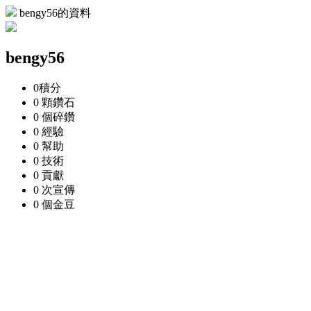
bengy56的資料
bengy56
0
積分
0 顆
鑽石
0 個
碎鑽
0
經驗
0
幫助
0
技術
0
貢獻
0 次
宣傳
0 個
金豆