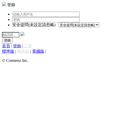
登錄
安全提問(未設定請忽略)
登錄
首頁
|
登錄
|
註冊
標準版
|
觸屏版
|
電腦版
|
© Comsenz Inc.