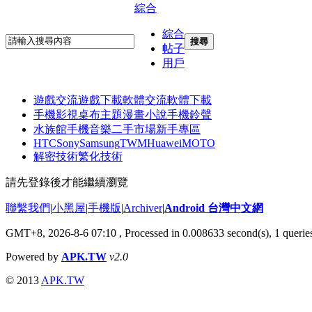
綜合
綜合
搜尋
帖子
用戶
遊戲交流
遊戲下載
軟體交流
軟體下載
手機影視
桌布主題
漫畫小說
手機鈴聲
水族館
手機音樂
二手市場
新手專區
HTC
Sony
Samsung
TWM
Huawei
MOTO
解密技術
繁化技術
請先登錄後才能繼續瀏覽
聯繫我們
|
小黑屋
|
手機版
|
Archiver
|
Android 台灣中文網
GMT+8, 2026-8-6 07:10
, Processed in 0.008633 second(s), 1 quer
Powered by
APK.TW
v2.0
© 2013
APK.TW