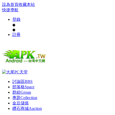
設為首頁
收藏本站
快捷導航
登錄
◆
◆
註冊
討論區
BBS
部落格
Space
群組
Group
專題
Collection
金豆儲值
鑽石商城
Auction