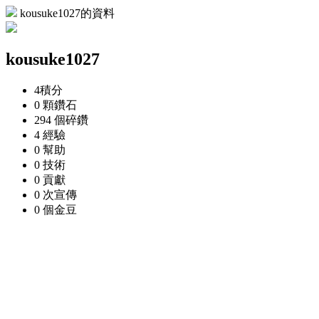
kousuke1027的資料
kousuke1027
4
積分
0 顆
鑽石
294 個
碎鑽
4
經驗
0
幫助
0
技術
0
貢獻
0 次
宣傳
0 個
金豆