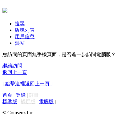
搜尋
版塊列表
用戶信息
熱帖
您訪問的頁面無手機頁面，是否進一步訪問電腦版？
繼續訪問
返回上一頁
[ 點擊這裡返回上一頁 ]
首頁
|
登錄
|
註冊
標準版
|
觸屏版
|
電腦版
|
© Comsenz Inc.