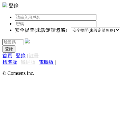
登錄
安全提問(未設定請忽略)
登錄
首頁
|
登錄
|
註冊
標準版
|
觸屏版
|
電腦版
|
© Comsenz Inc.