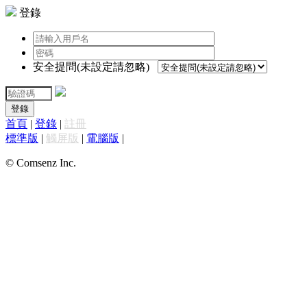
登錄
安全提問(未設定請忽略)
登錄
首頁
|
登錄
|
註冊
標準版
|
觸屏版
|
電腦版
|
© Comsenz Inc.