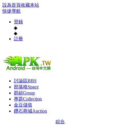
設為首頁
收藏本站
快捷導航
登錄
◆
◆
註冊
討論區
BBS
部落格
Space
群組
Group
專題
Collection
金豆儲值
鑽石商城
Auction
綜合