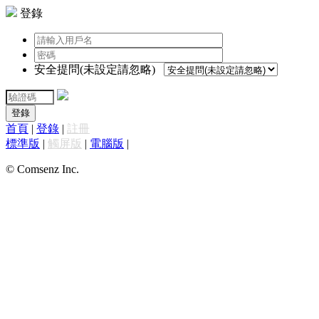
登錄
安全提問(未設定請忽略)
登錄
首頁
|
登錄
|
註冊
標準版
|
觸屏版
|
電腦版
|
© Comsenz Inc.