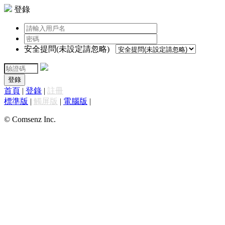
登錄
安全提問(未設定請忽略)
登錄
首頁
|
登錄
|
註冊
標準版
|
觸屏版
|
電腦版
|
© Comsenz Inc.