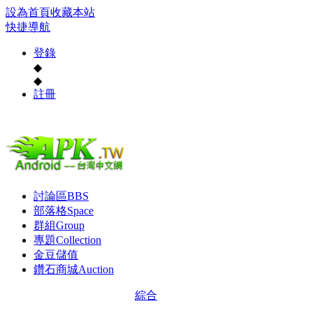
設為首頁
收藏本站
快捷導航
登錄
◆
◆
註冊
討論區
BBS
部落格
Space
群組
Group
專題
Collection
金豆儲值
鑽石商城
Auction
綜合