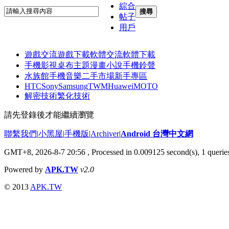
綜合
搜尋
帖子
用戶
遊戲交流
遊戲下載
軟體交流
軟體下載
手機影視
桌布主題
漫畫小說
手機鈴聲
水族館
手機音樂
二手市場
新手專區
HTC
Sony
Samsung
TWM
Huawei
MOTO
解密技術
繁化技術
請先登錄後才能繼續瀏覽
聯繫我們
|
小黑屋
|
手機版
|
Archiver
|
Android 台灣中文網
GMT+8, 2026-8-7 20:56
, Processed in 0.009125 second(s), 1 quer
Powered by
APK.TW
v2.0
© 2013
APK.TW