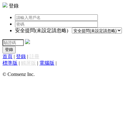
登錄
安全提問(未設定請忽略)
登錄
首頁
|
登錄
|
註冊
標準版
|
觸屏版
|
電腦版
|
© Comsenz Inc.