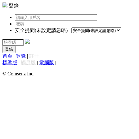
登錄
安全提問(未設定請忽略)
登錄
首頁
|
登錄
|
註冊
標準版
|
觸屏版
|
電腦版
|
© Comsenz Inc.