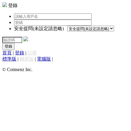
登錄
安全提問(未設定請忽略)
登錄
首頁
|
登錄
|
註冊
標準版
|
觸屏版
|
電腦版
|
© Comsenz Inc.