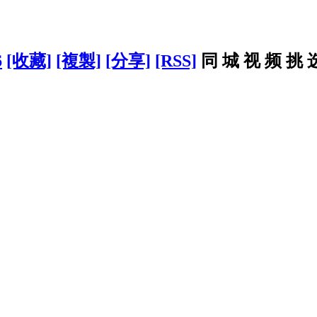
6
[收藏]
[複製]
[分享]
[RSS]
同 城 视 频 挑 