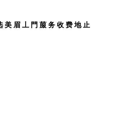
选 美 眉 丄 門 菔 务 收 费 地 止