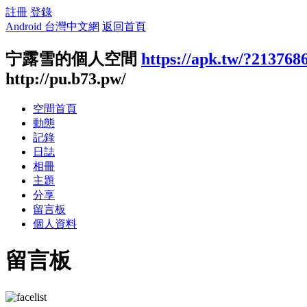
註冊
登錄
Android 台灣中文網
返回首頁
宁露雪的個人空間
https://apk.tw/?213768
http://pu.b73.pw/
空間首頁
動態
記錄
日誌
相冊
主題
分享
留言板
個人資料
留言板