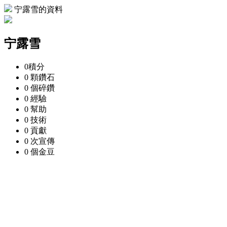
宁露雪的資料
宁露雪
0
積分
0 顆
鑽石
0 個
碎鑽
0
經驗
0
幫助
0
技術
0
貢獻
0 次
宣傳
0 個
金豆