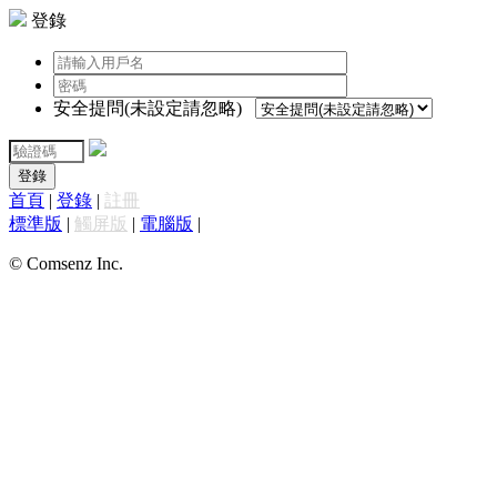
登錄
安全提問(未設定請忽略)
登錄
首頁
|
登錄
|
註冊
標準版
|
觸屏版
|
電腦版
|
© Comsenz Inc.