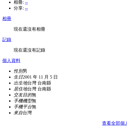
相冊:
--
分享:
--
相冊
現在還沒有相冊
記錄
現在還沒有記錄
個人資料
性別
男
生日
2001 年 11 月 5 日
出生地
台灣 台南縣
居住地
台灣 台南縣
交友目的
無
手機機型
無
手機平台
無
來自
台灣
查看全部個