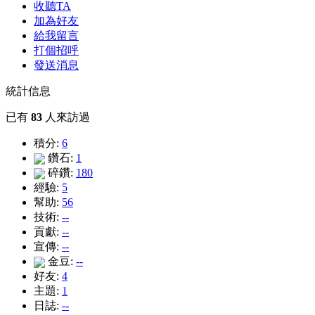
收聽TA
加為好友
給我留言
打個招呼
發送消息
統計信息
已有
83
人來訪過
積分:
6
鑽石:
1
碎鑽:
180
經驗:
5
幫助:
56
技術:
--
貢獻:
--
宣傳:
--
金豆:
--
好友:
4
主題:
1
日誌:
--