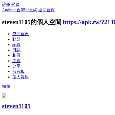
註冊
登錄
Android 台灣中文網
返回首頁
steven1105的個人空間
https://apk.tw/?213
空間首頁
動態
記錄
日誌
相冊
主題
分享
留言板
個人資料
頭像
steven1105