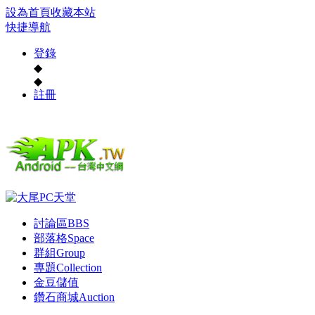
設為首頁
收藏本站
快捷導航
登錄
◆
◆
註冊
討論區
BBS
部落格
Space
群組
Group
專題
Collection
金豆儲值
鑽石商城
Auction