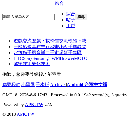
綜合
綜合
搜尋
帖子
用戶
遊戲交流
遊戲下載
軟體交流
軟體下載
手機影視
桌布主題
漫畫小說
手機鈴聲
水族館
手機音樂
二手市場
新手專區
HTC
Sony
Samsung
TWM
Huawei
MOTO
解密技術
繁化技術
抱歉，您需要登錄後才能查看
聯繫我們
|
小黑屋
|
手機版
|
Archiver
|
Android 台灣中文網
GMT+8, 2026-8-6 17:43
, Processed in 0.011942 second(s), 3 quer
Powered by
APK.TW
v2.0
© 2013
APK.TW