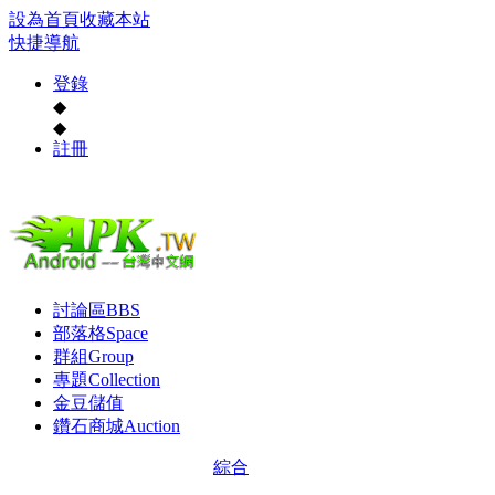
設為首頁
收藏本站
快捷導航
登錄
◆
◆
註冊
討論區
BBS
部落格
Space
群組
Group
專題
Collection
金豆儲值
鑽石商城
Auction
綜合