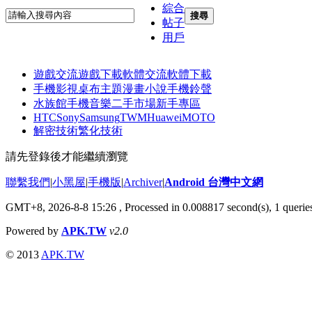
綜合
搜尋
帖子
用戶
遊戲交流
遊戲下載
軟體交流
軟體下載
手機影視
桌布主題
漫畫小說
手機鈴聲
水族館
手機音樂
二手市場
新手專區
HTC
Sony
Samsung
TWM
Huawei
MOTO
解密技術
繁化技術
請先登錄後才能繼續瀏覽
聯繫我們
|
小黑屋
|
手機版
|
Archiver
|
Android 台灣中文網
GMT+8, 2026-8-8 15:26
, Processed in 0.008817 second(s), 1 quer
Powered by
APK.TW
v2.0
© 2013
APK.TW