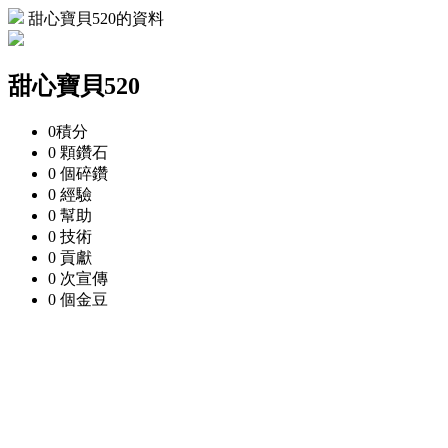
甜心寶貝520的資料
甜心寶貝520
0
積分
0 顆
鑽石
0 個
碎鑽
0
經驗
0
幫助
0
技術
0
貢獻
0 次
宣傳
0 個
金豆